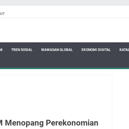
OUT
NI
TREN SOSIAL
WAWASAN GLOBAL
EKONOMI DIGITAL
KATA
 Menopang Perekonomian