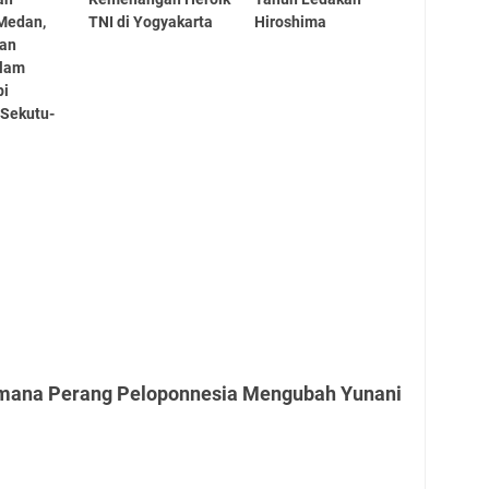
Medan,
TNI di Yogyakarta
Hiroshima
dan
lam
pi
 Sekutu-
imana Perang Peloponnesia Mengubah Yunani