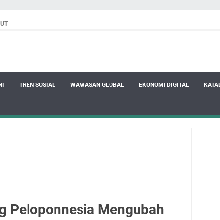
OUT
NI
TREN SOSIAL
WAWASAN GLOBAL
EKONOMI DIGITAL
KATA
g Peloponnesia Mengubah