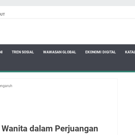
OUT
NI
TREN SOSIAL
WAWASAN GLOBAL
EKONOMI DIGITAL
KATA
engaruh
 Wanita dalam Perjuangan