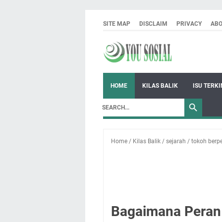
SITE MAP
DISCLAIM
PRIVACY
AB
HOME
KILAS BALIK
ISU TERKI
Home
/
Kilas Balik
/
sejarah
/
tokoh berp
Bagaimana Peran