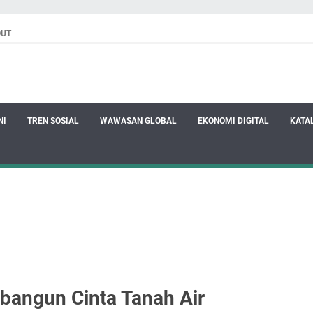
OUT
NI
TREN SOSIAL
WAWASAN GLOBAL
EKONOMI DIGITAL
KATA
angun Cinta Tanah Air