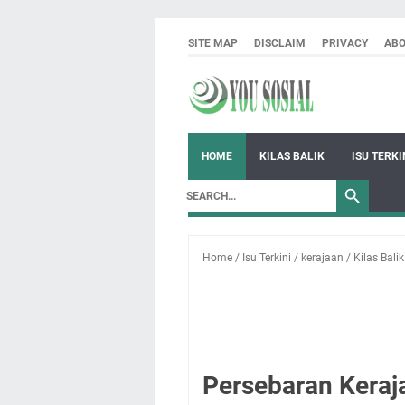
SITE MAP
DISCLAIM
PRIVACY
AB
HOME
KILAS BALIK
ISU TERKI
Home
/
Isu Terkini
/
kerajaan
/
Kilas Balik
Persebaran Keraja