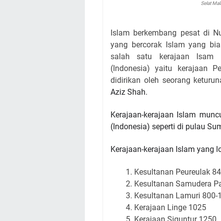
Selat Ma
Islam berkembang pesat di Nu
yang bercorak Islam yang bi
salah satu kerajaan Isam 
(Indonesia) yaitu kerajaan P
didirikan oleh seorang keturun
Aziz Shah.
Kerajaan-kerajaan Islam munc
(Indonesia) seperti di pulau S
Kerajaan-kerajaan Islam yang l
Kesultanan Peureulak 8
Kesultanan Samudera P
Kesultanan Lamuri 800-
Kerajaan
Linge 1025
Kerajaan
Siguntur 1250