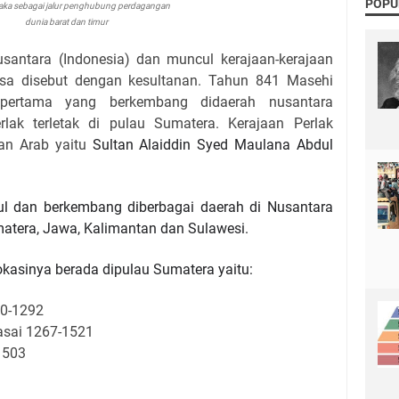
POPU
laka sebagai jalur penghubung perdagangan
dunia barat dan timur
santara (Indonesia) dan muncul kerajaan-kerajaan
asa disebut dengan kesultanan. Tahun 841 Masehi
pertama yang berkembang didaerah nusantara
erlak terletak di pulau Sumatera. Kerajaan Perlak
an Arab yaitu
Sultan
Alaiddin Syed Maulana Abdul
ul dan berkembang diberbagai daerah di Nusantara
umatera, Jawa, Kalimantan dan Sulawesi.
okasinya berada dipulau Sumatera yaitu:
40-1292
asai 1267-1521
1503