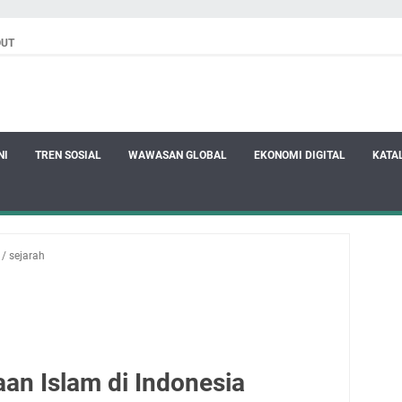
OUT
NI
TREN SOSIAL
WAWASAN GLOBAL
EKONOMI DIGITAL
KATA
/
sejarah
an Islam di Indonesia