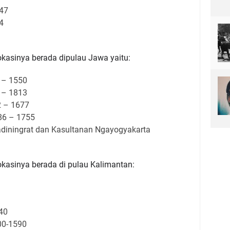
347
4
okasinya berada dipulau Jawa yaitu:
 – 1550
 – 1813
2 – 1677
86 – 1755
diningrat dan Kasultanan Ngayogyakarta 
okasinya berada di pulau Kalimantan:
40
00-1590