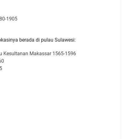
80-1905
okasinya berada di pulau Sulawesi:
au Kesultanan Makassar 1565-1596
60
5